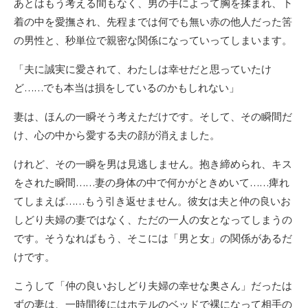
あとはもう考える間もなく、男の手によって胸を揉まれ、下
着の中を愛撫され、先程までは何でも無い赤の他人だった筈
の男性と、秒単位で親密な関係になっていってしまいます。
「夫に誠実に愛されて、わたしは幸せだと思っていたけ
ど……でも本当は損をしているのかもしれない」
妻は、ほんの一瞬そう考えただけです。そして、その瞬間だ
け、心の中から愛する夫の顔が消えました。
けれど、その一瞬を男は見逃しません。抱き締められ、キス
をされた瞬間……妻の身体の中で何かがときめいて……痺れ
てしまえば……もう引き返せません。彼女は夫と仲の良いお
しどり夫婦の妻ではなく、ただの一人の女となってしまうの
です。そうなればもう、そこには「男と女」の関係があるだ
けです。
こうして「仲の良いおしどり夫婦の幸せな奥さん」だったは
ずの妻は、一時間後にはホテルのベッドで裸になって相手の