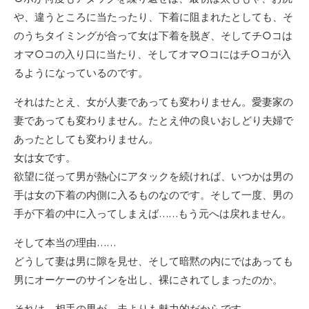
や、違うところに当たったり、下着に阻まれたとしても、そ
のうちタイミングが合って女は下着を脱ぎ、そしてチ○コは
オマ○コの入り口に当たり、そしてオマ○コにはチ○コが入
るようになっているのです。
それはたとえ、女が人妻であっても変わりません。愛妻家の
妻であっても変わりません。たとえ仲の良いおしどり夫婦で
あったとしても変わりません。
女は女です。
欲望に従って男が熱心にアタックを続ければ、いつかは男の
手は女の下着の内側に入るものなのです。そして一度、男の
手が下着の中に入ってしまえば……もう元へは戻れません。
そして本当の理由……
どうして妻は男に隙を見せ、そして暗黙の内にではあっても
男にオーケーのサインを出し、裸にされてしまったのか。
それは、相手の男が、夫よりも魅力的だからです。