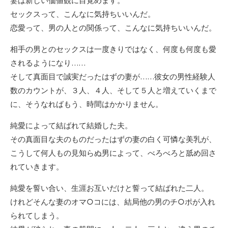
妻は新しい価値観に目覚めます。
セックスって、こんなに気持ちいいんだ。
恋愛って、男の人との関係って、こんなに気持ちいいんだ。
相手の男とのセックスは一度きりではなく、何度も何度も愛
されるようになり……
そして真面目で誠実だったはずの妻が……彼女の男性経験人
数のカウントが、３人、４人、そして５人と増えていくまで
に、そうなればもう、時間はかかりません。
純愛によって結ばれて結婚した夫。
その真面目な夫のものだったはずの妻の白く可憐な美乳が、
こうして何人もの見知らぬ男によって、べろべろと舐め回さ
れていきます。
純愛を誓い合い、生涯お互いだけと誓って結ばれた二人。
けれどそんな妻のオマ○コには、結局他の男のチ○ポが入れ
られてしまう。