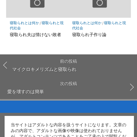
寝取られとは何か
/
寝取られと現
寝取られとは何か
/
寝取られと現
代社会
代社会
寝取られ夫は情けない敗者
寝取られ子作り論
前の投稿
マイクロキメリズムと寝取られ
次の投稿
愛を壊すのは簡単
当サイトはアダルトな内容を扱うサイトになります。文章の
みの内容で、アダルトな画像や映像は使われておりません
が、アダルトコンテンツであることをご了承の上で閲覧くだ