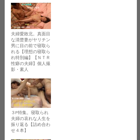
夫婦愛敗北。真面目
な清楚妻がヤリチン
男に目の前で寝取ら
れる【理想の寝取ら
れ特別編】【ＮＴＲ
性癖の夫婦】個人撮
影・素人
３P特集。寝取られ
夫婦の哀れな人生を
振り返る【詰め合わ
せ４本】