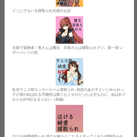
どこにでもいる寝取られ夫婦のお話
夫婦で冒険者！奥さんは魔女。旦那さんは寝取られマゾ。第一章 レ
ザーパンツの尻
乱交テニス部ロッカールーム寝取られ -初恋のあの子といじめられっ
子の僕が結ばれる可能性は限りなくゼロだったはずなのに、結ばれて
からもNTRが止まらない（前編）
泣ける純愛寝取られ 僕のお嫁さんになると言ってくれた幼馴染みが