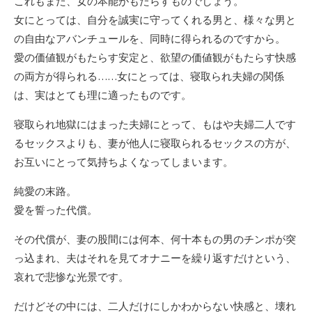
これもまた、女の本能がもたらすものでしょう。
女にとっては、自分を誠実に守ってくれる男と、様々な男と
の自由なアバンチュールを、同時に得られるのですから。
愛の価値観がもたらす安定と、欲望の価値観がもたらす快感
の両方が得られる……女にとっては、寝取られ夫婦の関係
は、実はとても理に適ったものです。
寝取られ地獄にはまった夫婦にとって、もはや夫婦二人です
るセックスよりも、妻が他人に寝取られるセックスの方が、
お互いにとって気持ちよくなってしまいます。
純愛の末路。
愛を誓った代償。
その代償が、妻の股間には何本、何十本もの男のチンポが突
っ込まれ、夫はそれを見てオナニーを繰り返すだけという、
哀れで悲惨な光景です。
だけどその中には、二人だけにしかわからない快感と、壊れ