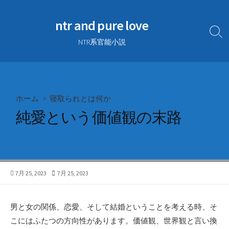
コ
ン
ntr and pure love
テ
検
NTR系官能小説
ン
索
切
ツ
り
へ
替
ス
え
キ
ホーム
>
寝取られとは何か
ッ
純愛という価値観の末路
プ
公
最
7月 25, 2023
7月 25, 2023
開
終
日
更
新
男と女の関係、恋愛、そして結婚ということを考える時、そ
日
こにはふたつの方向性があります。価値観、世界観と言い換