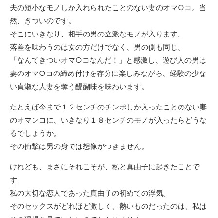
夫の短小なモノしか入れられたことのない妻のオマ○コ。当
然、きついのです。
そこにいきなり、相手の男の立派なモノが入ります。
落差を味わうのは女の方だけでなく、男の側も同じ。
「なんてきついオマ○コなんだ！」と感激し、遊び人の男は
妻のオマ○コの締め付けを存分に楽しみながら、経験の少な
い貞淑な人妻を奪う醍醐味を味わいます。
たとえば今まで１２センチのチンポしか入ったことのない妻
のオマンコに、いきなり１８センチのモノが入ったらどうな
るでしょうか。
その衝撃は男の身では想像がつきません。
けれども、まさにそれこそが、私と真由子に起きたことで
す。
私の大切な恋人であった真由子の初めての浮気。
そのセックスがどれほど激しく、熱いものだったのは、私は